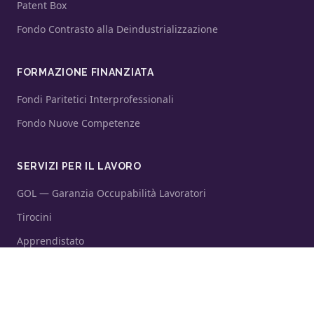
Patent Box
Fondo Contrasto alla Deindustrializzazione
FORMAZIONE FINANZIATA
Fondi Paritetici Interprofessionali
Fondo Nuove Competenze
SERVIZI PER IL LAVORO
GOL — Garanzia Occupabilità Lavoratori
Tirocini
Apprendistato
CONSULENZA E SICUREZZA
Consulenza Strategica