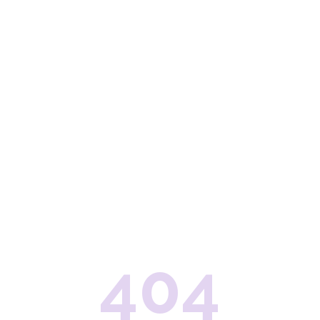
Contatti
Lavora con noi
404