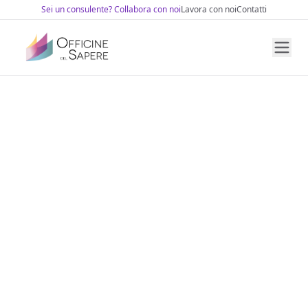
Sei un consulente? Collabora con noi
Lavora con noi
Contatti
Chi siamo
Finanza Agevolata
ZES Unica Sud
Formazione Finanziata
Patent Box
Fondi Paritetici Interprofessionali
Servizi per il Lavoro
Fondo Contrasto alla Deindustrializzazione
Fondo Nuove Competenze
GOL — Garanzia Occupabilità Lavoratori
Sicurezza sul Lavoro
Tirocini
Consulenza
Apprendistato
News