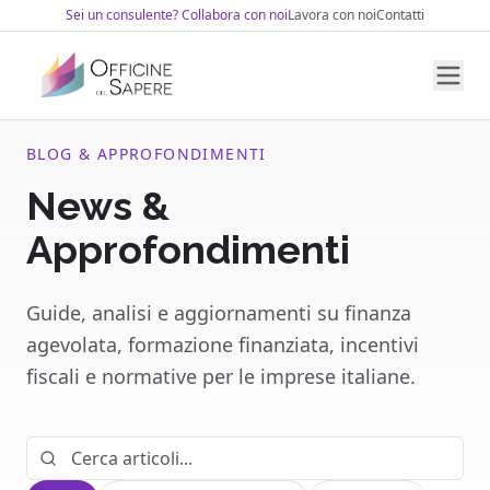
Sei un consulente? Collabora con noi
Lavora con noi
Contatti
BLOG & APPROFONDIMENTI
Chi siamo
News &
Finanza Agevolata
Approfondimenti
ZES Unica Sud
Formazione Finanziata
Patent Box
Fondi Paritetici Interprofessionali
Servizi per il Lavoro
Guide, analisi e aggiornamenti su finanza
Fondo Contrasto alla Deindustrializzazione
Fondo Nuove Competenze
agevolata, formazione finanziata, incentivi
GOL — Garanzia Occupabilità Lavoratori
Sicurezza sul Lavoro
fiscali e normative per le imprese italiane.
Tirocini
Consulenza
Apprendistato
News